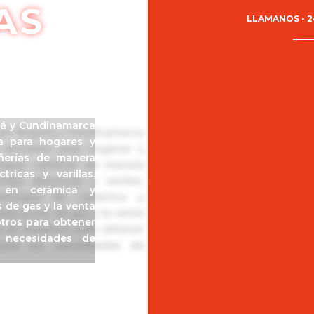
AS
LLAMANOS - 2
tá y Cundinamarca
ía para hogares y
ñerías de manera
tricas y varillas.
 en cerámica y
s de gas y la venta
otros para obtener
s necesidades de